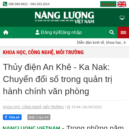
English
096.999.8822 - 094.263.2014
Đăng ký/Đăng nhập
Diễn đàn kinh tế, khoa học, kỹ thuậ
KHOA HỌC, CÔNG NGHỆ, MÔI TRƯỜNG
Thủy điện An Khê - Ka Nak:
Chuyển đổi số trong quản trị
hành chính văn phòng
KHOA HỌC, CÔNG NGHỆ, MÔI TRƯỜNG
10:44
|
06/04/2022
Copy link
- Trong những năm