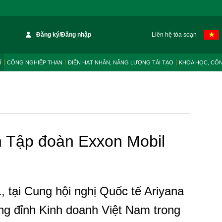
Đăng ký/Đăng nhập
Liên hệ tòa soạn
Í
CÔNG NGHIỆP THAN
ĐIỆN HẠT NHÂN, NĂNG LƯỢNG TÁI TẠO
KHOA HỌC, CÔ
h Tập đoàn Exxon Mobil
, tại Cung hội nghị Quốc tế Ariyana
ng đỉnh Kinh doanh Việt Nam trong