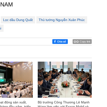
 NAM
Lọc dầu Dung Quất
Thủ tướng Nguyễn Xuân Phúc
i
Copy link
ạt động sản xuất,
Bộ trưởng Công Thương Lê Mạnh
tháng đầu năm, triển
Hùng làm việc với Exxon Mobil và