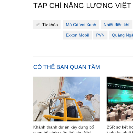
TẠP CHÍ NĂNG LƯỢNG VIỆT
Từ khóa:
Mỏ Cá Voi Xanh
Nhiệt điện khí
Exxon Mobil
PVN
Quảng Ngã
CÓ THỂ BẠN QUAN TÂM
Khánh thành dự án xây dựng bổ
BSR sơ kết ho
sung bể chứa dầu thô cho Nhà
kinh doanh 6 