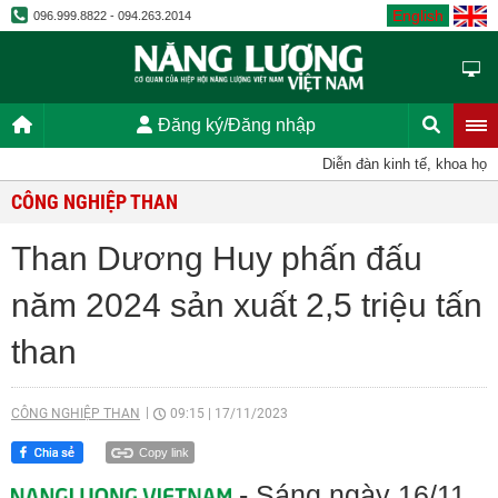
English
096.999.8822 - 094.263.2014
Đăng ký/Đăng nhập
Diễn đàn kinh tế, khoa học, k
CÔNG NGHIỆP THAN
Than Dương Huy phấn đấu
năm 2024 sản xuất 2,5 triệu tấn
than
CÔNG NGHIỆP THAN
09:15
|
17/11/2023
Copy link
- Sáng ngày 16/11,