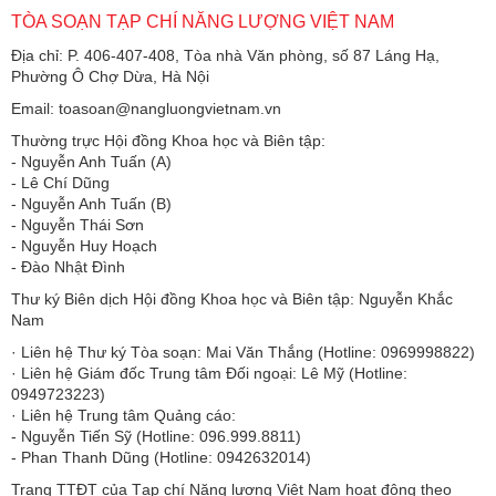
TÒA SOẠN TẠP CHÍ NĂNG LƯỢNG VIỆT NAM
Địa chỉ: P. 406-407-408, Tòa nhà Văn phòng, số 87 Láng Hạ,
Phường Ô Chợ Dừa, Hà Nội
Email: toasoan@nangluongvietnam.vn
Thường trực Hội đồng Khoa học và Biên tập:
​​​​​​- Nguyễn Anh Tuấn (A)
- Lê Chí Dũng
- Nguyễn Anh Tuấn (B)
- Nguyễn Thái Sơn
- Nguyễn Huy Hoạch
- Đào Nhật Đình
Thư ký Biên dịch Hội đồng Khoa học và Biên tập: Nguyễn Khắc
Nam
· Liên hệ Thư ký Tòa soạn: Mai Văn Thắng (Hotline: 0969998822)
· Liên hệ Giám đốc Trung tâm Đối ngoại: Lê Mỹ (Hotline:
0949723223)
· Liên hệ Trung tâm Quảng cáo:
- Nguyễn Tiến Sỹ (Hotline: 096.999.8811)
- Phan Thanh Dũng (Hotline: 0942632014)
Trang TTĐT của Tạp chí Năng lượng Việt Nam hoạt động theo