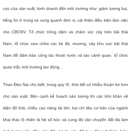
cực của sản xuất, kinh doanh đến môi trường như: giảm lượng bụi,
tiếng ồn ở trong và xung quanh đơn vị, cải thiện điều kiện làm việc
cho CBCNV. Tổ chức trồng dặm và chăm sóc cây trên bãi thải
Nam, tổ chức sửa chữa các kè đá, mương, xây khu vực bãi thải
Nam để đảm bảo công tác thoát nước và tạo cảnh quan, tổ chức
quan trắc môi trường lao động…
Than Đèo Nai cho biết, trong qúy III, thời tiết có nhiều thuận lợi hơn
cho sản xuất. Bên cạnh kế hoạch sản lượng thì các khó khăn về
diện đổ thải, chiều cao nâng tải lớn, hai chỉ tiêu cơ bản của ngành
khai thác lộ thiên là hệ số bóc và cung độ vận chuyển đất đá làm