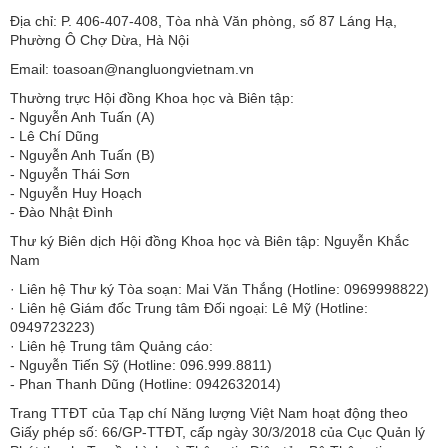
Địa chỉ: P. 406-407-408, Tòa nhà Văn phòng, số 87 Láng Hạ,
Phường Ô Chợ Dừa, Hà Nội
Email: toasoan@nangluongvietnam.vn
Thường trực Hội đồng Khoa học và Biên tập:
​​​​​​- Nguyễn Anh Tuấn (A)
- Lê Chí Dũng
- Nguyễn Anh Tuấn (B)
- Nguyễn Thái Sơn
- Nguyễn Huy Hoạch
- Đào Nhật Đình
Thư ký Biên dịch Hội đồng Khoa học và Biên tập: Nguyễn Khắc
Nam
· Liên hệ Thư ký Tòa soạn: Mai Văn Thắng (Hotline: 0969998822)
· Liên hệ Giám đốc Trung tâm Đối ngoại: Lê Mỹ (Hotline:
0949723223)
· Liên hệ Trung tâm Quảng cáo:
- Nguyễn Tiến Sỹ (Hotline: 096.999.8811)
- Phan Thanh Dũng (Hotline: 0942632014)
Trang TTĐT của Tạp chí Năng lượng Việt Nam hoạt động theo
Giấy phép số: 66/GP-TTĐT, cấp ngày 30/3/2018 của Cục Quản lý