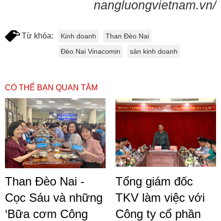
nangluongvietnam.vn/
Từ khóa:
Kinh doanh
Than Đèo Nai
Đèo Nai Vinacomin
sản kinh doanh
CÓ THỂ BẠN QUAN TÂM
Than Đèo Nai -
Tổng giám đốc
Cọc Sáu và những
TKV làm việc với
‘Bữa cơm Công
Công ty cổ phần