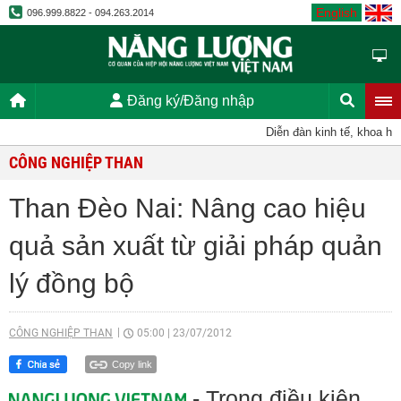
English
096.999.8822 - 094.263.2014
Đăng ký/Đăng nhập
Diễn đàn kinh tế, khoa học,
CÔNG NGHIỆP THAN
Than Đèo Nai: Nâng cao hiệu
quả sản xuất từ giải pháp quản
lý đồng bộ
CÔNG NGHIỆP THAN
05:00
|
23/07/2012
Copy link
- Trong điều kiện