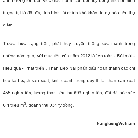
ảnh hưởng lớn đến việc điều hành, cân đối huy động thiết bị, hiện
tượng tụt lở đất đá, tình hình tài chính khó khăn do dự báo tiêu thụ
giảm.
Trước thực trạng trên, phát huy truyền thống sức mạnh trong
những năm qua, với mục tiêu của năm 2012 là “An toàn - Đổi mới -
Hiệu quả - Phát triển”, Than Đèo Nai phấn đấu hoàn thành các chỉ
tiêu kế hoạch sản xuất, kinh doanh trong quý III là: than sản xuất
455 nghìn tấn, lượng than tiêu thụ 693 nghìn tấn, đất đá bóc xúc
3
6,4 triệu m
, doanh thu 934 tỷ đồng.
NangluongVietnam