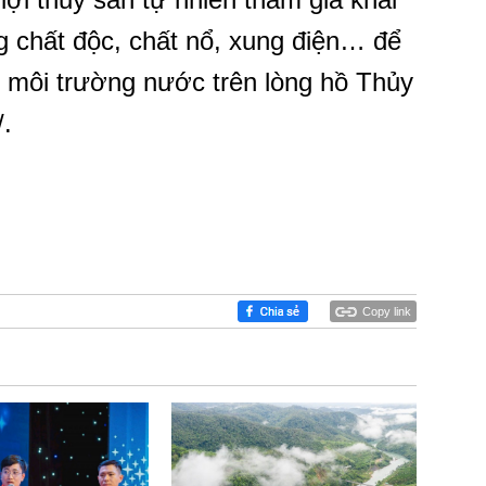
g chất độc, chất nổ, xung điện… để
ệ môi trường nước trên lòng hồ Thủy
/.
Copy link