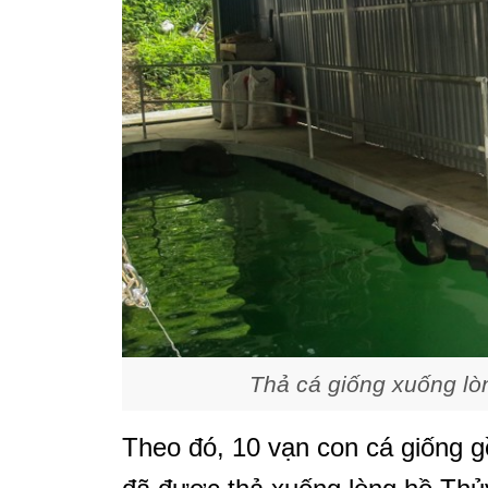
Thả cá giống xuống lò
Theo đó, 10 vạn con cá giống g