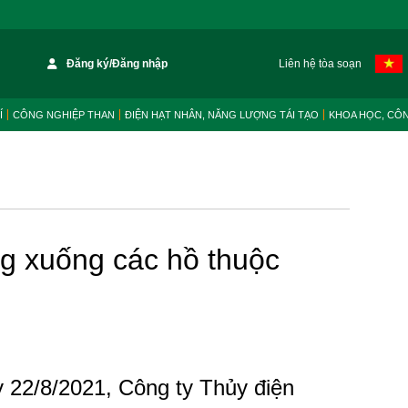
Đăng ký/Đăng nhập
Liên hệ tòa soạn
Í
CÔNG NGHIỆP THAN
ĐIỆN HẠT NHÂN, NĂNG LƯỢNG TÁI TẠO
KHOA HỌC, CÔ
ng xuống các hồ thuộc
 22/8/2021, Công ty Thủy điện