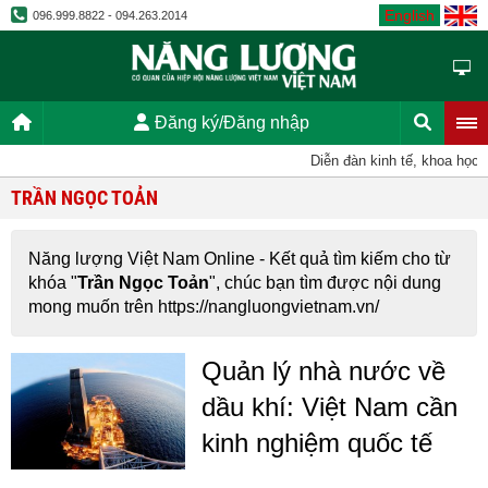
English
096.999.8822 - 094.263.2014
Đăng ký/Đăng nhập
Diễn đàn kinh tế, khoa học,
TRẦN NGỌC TOẢN
Năng lượng Việt Nam Online - Kết quả tìm kiếm cho từ
khóa "
Trần Ngọc Toản
", chúc bạn tìm được nội dung
mong muốn trên https://nangluongvietnam.vn/
Quản lý nhà nước về
dầu khí: Việt Nam cần
kinh nghiệm quốc tế