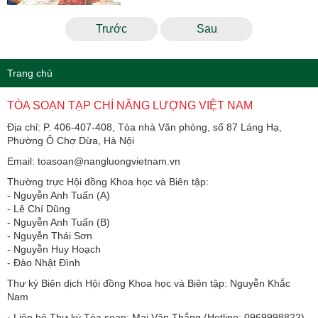
Trước
Sau
Trang chủ
TÒA SOẠN TẠP CHÍ NĂNG LƯỢNG VIỆT NAM
Địa chỉ: P. 406-407-408, Tòa nhà Văn phòng, số 87 Láng Hạ,
Phường Ô Chợ Dừa, Hà Nội
Email: toasoan@nangluongvietnam.vn
Thường trực Hội đồng Khoa học và Biên tập:
​​​​​​- Nguyễn Anh Tuấn (A)
- Lê Chí Dũng
- Nguyễn Anh Tuấn (B)
- Nguyễn Thái Sơn
- Nguyễn Huy Hoạch
- Đào Nhật Đình
Thư ký Biên dịch Hội đồng Khoa học và Biên tập: Nguyễn Khắc
Nam
· Liên hệ Thư ký Tòa soạn: Mai Văn Thắng (Hotline: 0969998822)