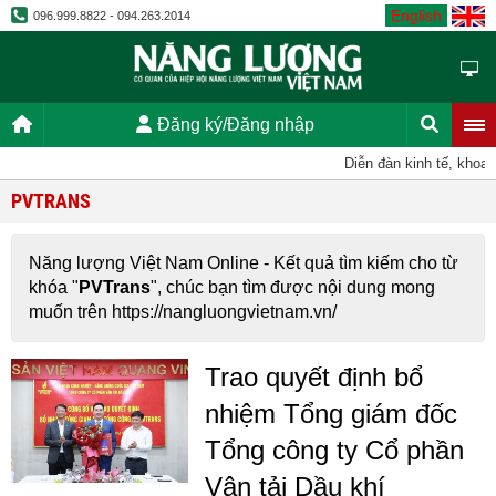
English
096.999.8822 - 094.263.2014
Đăng ký/Đăng nhập
Diễn đàn kinh tế, khoa h
PVTRANS
Năng lượng Việt Nam Online - Kết quả tìm kiếm cho từ
khóa "
PVTrans
", chúc bạn tìm được nội dung mong
muốn trên https://nangluongvietnam.vn/
Trao quyết định bổ
nhiệm Tổng giám đốc
Tổng công ty Cổ phần
Vận tải Dầu khí