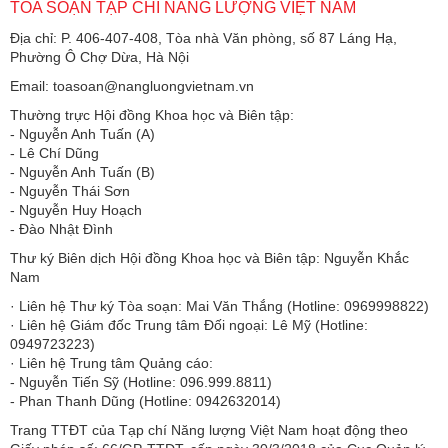
TÒA SOẠN TẠP CHÍ NĂNG LƯỢNG VIỆT NAM
Địa chỉ: P. 406-407-408, Tòa nhà Văn phòng, số 87 Láng Hạ,
Phường Ô Chợ Dừa, Hà Nội
Email: toasoan@nangluongvietnam.vn
Thường trực Hội đồng Khoa học và Biên tập:
​​​​​​- Nguyễn Anh Tuấn (A)
- Lê Chí Dũng
- Nguyễn Anh Tuấn (B)
- Nguyễn Thái Sơn
- Nguyễn Huy Hoạch
- Đào Nhật Đình
Thư ký Biên dịch Hội đồng Khoa học và Biên tập: Nguyễn Khắc
Nam
· Liên hệ Thư ký Tòa soạn: Mai Văn Thắng (Hotline: 0969998822)
· Liên hệ Giám đốc Trung tâm Đối ngoại: Lê Mỹ (Hotline:
0949723223)
· Liên hệ Trung tâm Quảng cáo:
- Nguyễn Tiến Sỹ (Hotline: 096.999.8811)
- Phan Thanh Dũng (Hotline: 0942632014)
Trang TTĐT của Tạp chí Năng lượng Việt Nam hoạt động theo