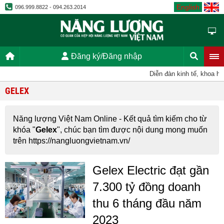
English
096.999.8822 - 094.263.2014
Đăng ký/Đăng nhập
Diễn đàn kinh tế, khoa họ
GELEX
Năng lượng Việt Nam Online - Kết quả tìm kiếm cho từ
khóa "
Gelex
", chúc bạn tìm được nội dung mong muốn
trên https://nangluongvietnam.vn/
Gelex Electric đạt gần
7.300 tỷ đồng doanh
thu 6 tháng đầu năm
2023