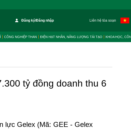
Đăng ký/Đăng nhập
Liên hệ tòa soạn
Í
CÔNG NGHIỆP THAN
ĐIỆN HẠT NHÂN, NĂNG LƯỢNG TÁI TẠO
KHOA HỌC, CÔ
7.300 tỷ đồng doanh thu 6
 lực Gelex (Mã: GEE - Gelex