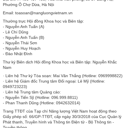
Phường Ô Chợ Dừa, Hà Nội
Email: toasoan@nangluongvietnam.vn
Thường trực Hội đồng Khoa học và Biên tập:
​​​​​​- Nguyễn Anh Tuấn (A)
- Lê Chí Dũng
- Nguyễn Anh Tuấn (B)
- Nguyễn Thái Sơn
- Nguyễn Huy Hoạch
- Đào Nhật Đình
Thư ký Biên dịch Hội đồng Khoa học và Biên tập: Nguyễn Khắc
Nam
· Liên hệ Thư ký Tòa soạn: Mai Văn Thắng (Hotline: 0969998822)
· Liên hệ Giám đốc Trung tâm Đối ngoại: Lê Mỹ (Hotline:
0949723223)
· Liên hệ Trung tâm Quảng cáo:
- Nguyễn Tiến Sỹ (Hotline: 096.999.8811)
- Phan Thanh Dũng (Hotline: 0942632014)
Trang TTĐT của Tạp chí Năng lượng Việt Nam hoạt động theo
Giấy phép số: 66/GP-TTĐT, cấp ngày 30/3/2018 của Cục Quản lý
Phát thanh, Truyền hình và Thông tin Điện tử - Bộ Thông tin -
Truyền thông.