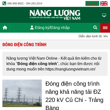
English
096.999.8822 - 094.263.2014
Đăng ký/Đăng nhập
Diễn đàn kinh tế, khoa
ĐÓNG ĐIỆN CÔNG TRÌNH
Năng lượng Việt Nam Online - Kết quả tìm kiếm cho từ
khóa "
Đóng điện công trình
", chúc bạn tìm được nội
dung mong muốn trên https://nangluongvietnam.vn/
Đóng điện công trình
nâng khả năng tải ĐZ
220 kV Củ Chi - Trảng
Bàng