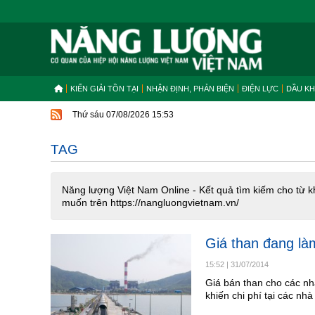
KIẾN GIẢI TỒN TẠI
NHẬN ĐỊNH, PHẢN BIỆN
ĐIỆN LỰC
DẦU KH
Thứ sáu 07/08/2026 15:53
TAG
Năng lượng Việt Nam Online - Kết quả tìm kiếm cho từ k
muốn trên https://nangluongvietnam.vn/
Giá than đang là
15:52
|
31/07/2014
Giá bán than cho các nh
khiến chi phí tại các nh