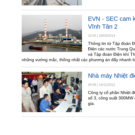
EVN - SEC cam kế
Vĩnh Tân 2
10:40
|
29/03/2014
Thông tin từ Tập đoàn Đ
Điện các nước Trung Quố
và Tập đoàn Điện khí Th
những vướng mắc, thống nhất các phương án đẩy nhanh tiế
Nhà máy Nhiệt đi
09:58
|
14/12/2012
Công ty cổ phần Nhiệt đ
số 3, công suất 300MW 
gia.