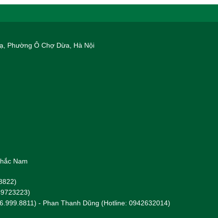
 Hạ, Phường Ô Chợ Dừa, Hà Nội
 Khắc Nam
8822)
949723223)
96.999.8811) - Phan Thanh Dũng (Hotline: 0942632014)