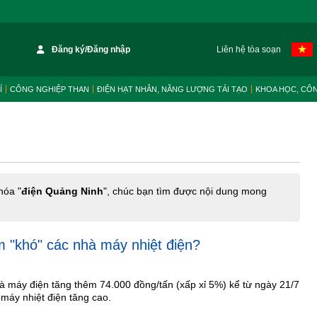
Đăng ký/Đăng nhập
Liên hệ tòa soạn
Í
CÔNG NGHIỆP THAN
ĐIỆN HẠT NHÂN, NĂNG LƯỢNG TÁI TẠO
KHOA HỌC, CÔ
hóa "
điện Quảng Ninh
", chúc bạn tìm được nội dung mong
m "khó" các nhà máy nhiệt điện?
à máy điện tăng thêm 74.000 đồng/tấn (xấp xỉ 5%) kể từ ngày 21/7
à máy nhiệt điện tăng cao.