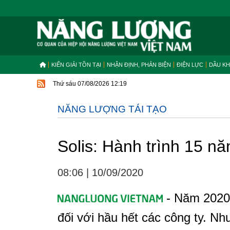
KIẾN GIẢI TỒN TẠI
NHẬN ĐỊNH, PHẢN BIỆN
ĐIỆN LỰC
DẦU KH
Thứ sáu 07/08/2026 12:19
NĂNG LƯỢNG TÁI TẠO
Solis: Hành trình 15 nă
08:06
|
10/09/2020
- Năm 2020 
đối với hầu hết các công ty. Nh