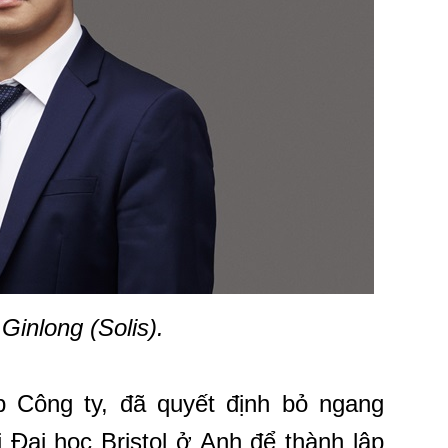
inlong (Solis).
 Công ty, đã quyết định bỏ ngang
i Đại học Bristol ở Anh để thành lập