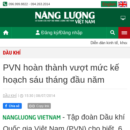
English
096.999.8822 - 094.263.2014
Đăng ký/Đăng nhập
Diễn đàn kinh tế, khoa h
DẦU KHÍ
PVN hoàn thành vượt mức kế
hoạch sáu tháng đầu năm
DẦU KHÍ
15:30
|
08/07/2014
Copy link
- Tập đoàn Dầu khí
Quốc gia Việt Nam (PVN) cho biết, 6