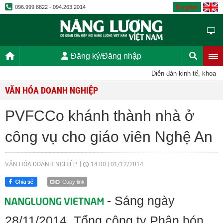
English
096.999.8822 - 094.263.2014
Đăng ký/Đăng nhập
Diễn đàn kinh tế, khoa học
VĂN HÓA DOANH NGHIỆP
PVFCCo khánh thành nhà ở
công vụ cho giáo viên Nghệ An
VĂN HÓA DOANH NGHIỆP
14:00
|
01/12/2014
Copy link
- Sáng ngày
28/11/2014, Tổng công ty Phân bón