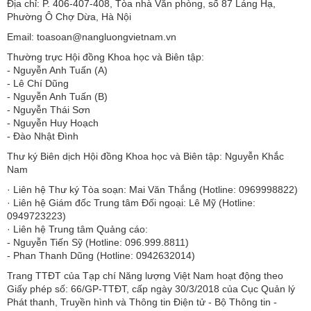
Địa chỉ: P. 406-407-408, Tòa nhà Văn phòng, số 87 Láng Hạ,
Phường Ô Chợ Dừa, Hà Nội
Email: toasoan@nangluongvietnam.vn
Thường trực Hội đồng Khoa học và Biên tập:
​​​​​​- Nguyễn Anh Tuấn (A)
- Lê Chí Dũng
- Nguyễn Anh Tuấn (B)
- Nguyễn Thái Sơn
- Nguyễn Huy Hoạch
- Đào Nhật Đình
Thư ký Biên dịch Hội đồng Khoa học và Biên tập: Nguyễn Khắc
Nam
· Liên hệ Thư ký Tòa soạn: Mai Văn Thắng (Hotline: 0969998822)
· Liên hệ Giám đốc Trung tâm Đối ngoại: Lê Mỹ (Hotline:
0949723223)
· Liên hệ Trung tâm Quảng cáo:
- Nguyễn Tiến Sỹ (Hotline: 096.999.8811)
- Phan Thanh Dũng (Hotline: 0942632014)
Trang TTĐT của Tạp chí Năng lượng Việt Nam hoạt động theo
Giấy phép số: 66/GP-TTĐT, cấp ngày 30/3/2018 của Cục Quản lý
Phát thanh, Truyền hình và Thông tin Điện tử - Bộ Thông tin -