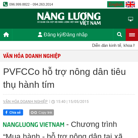
English
096.999.8822 - 094.263.2014
Đăng ký/Đăng nhập
Diễn đàn kinh tế, khoa học,
VĂN HÓA DOANH NGHIỆP
PVFCCo hỗ trợ nông dân tiêu
thụ hành tím
VĂN HÓA DOANH NGHIỆP
15:40
|
15/05/2015
Copy link
- Chương trình
“Mua hành - hỗ trợ nông dân tại xã