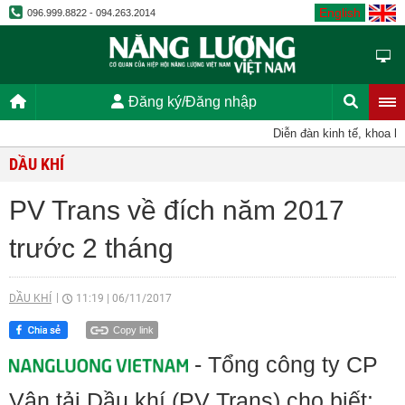
English
096.999.8822 - 094.263.2014
Đăng ký/Đăng nhập
Diễn đàn kinh tế, khoa học
DẦU KHÍ
PV Trans về đích năm 2017
trước 2 tháng
DẦU KHÍ
11:19
|
06/11/2017
Copy link
- Tổng công ty CP
Vận tải Dầu khí (PV Trans) cho biết: