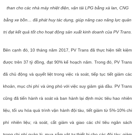
than cho các nhà máy nhiệt điện, vận tải LPG bằng xà lan, CNG
bằng xe bồn… đã phát huy tác dụng, giúp nâng cao năng lực quản
trị đạt kết quả tốt cho hoạt động sản xuất kinh doanh của PV Trans.
Bên cạnh đó, 10 tháng năm 2017, PV Trans đã thực hiện tiết kiệm
được trên 37 tỷ đồng, đạt 90% kế hoạch năm. Trong đó, PV Trans
đã chủ động và quyết liệt trong việc rà soát, tiếp tục tiết giảm các
khoản, mục chi phí và ứng phó với việc suy giảm giá dầu. PV Trans
cũng đã tiến hành rà soát và ban hành lại định mức tiêu hao nhiên
liệu, tối ưu hóa quá trình vận hành đội tàu, tiết giảm từ 5%-10% chi
phí nhiên liệu; rà soát, cắt giảm và giao các chỉ tiêu ngân sách
trong chi phí quản lý, mua sắm vật tư thiết bị cho các đội tàu; giảm