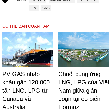
Từ khóa:
PV Trans
Vận tải dầu khí
Vận tải than
LPG
CNG
CÓ THỂ BẠN QUAN TÂM
PV GAS nhập
Chuỗi cung ứng
khẩu gần 120.000
LNG, LPG của Việt
tấn LNG, LPG từ
Nam giữa gián
Canada và
đoạn tại eo biển
Australia
Hormuz