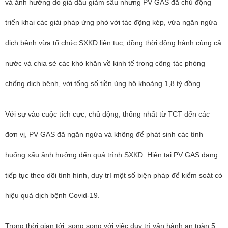
và ảnh hưởng do giá dầu giảm sâu nhưng PV GAS đã chủ động
triển khai các giải pháp ứng phó với tác động kép, vừa ngăn ngừa
dịch bệnh vừa tổ chức SXKD liên tục; đồng thời đồng hành cùng cả
nước và chia sẻ các khó khăn về kinh tế trong công tác phòng
chống dịch bệnh, với tổng số tiền ủng hộ khoảng 1,8 tỷ đồng.
Với sự vào cuộc tích cực, chủ động, thống nhất từ TCT đến các
đơn vị, PV GAS đã ngăn ngừa và không để phát sinh các tình
huống xấu ảnh hưởng đến quá trình SXKD. Hiện tại PV GAS đang
tiếp tục theo dõi tình hình, duy trì một số biện pháp để kiểm soát có
hiệu quả dịch bệnh Covid-19.
Trong thời gian tới, song song với việc duy trì vận hành an toàn 5