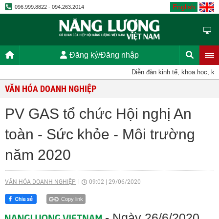
English
096.999.8822 - 094.263.2014
Đăng ký/Đăng nhập
Diễn đàn kinh tế, khoa học, kỹ thuậ
VĂN HÓA DOANH NGHIỆP
PV GAS tổ chức Hội nghị An
toàn - Sức khỏe - Môi trường
năm 2020
VĂN HÓA DOANH NGHIỆP
09:02
|
29/06/2020
Copy link
- Ngày 26/6/2020,