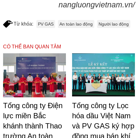
nangluongvietnam.vn/
Từ khóa:
PV GAS
An toàn lao động
Người lao động
CÓ THỂ BẠN QUAN TÂM
Tổng công ty Điện
Tổng công ty Lọc
lực miền Bắc
hóa dầu Việt Nam
khánh thành Thao
và PV GAS ký hợp
trường An toàn
đồng mua bán khí