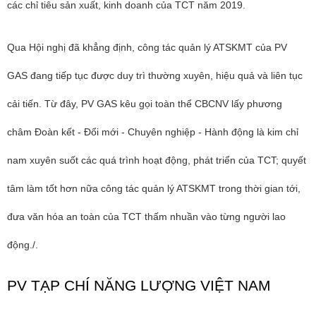
các chỉ tiêu sản xuất, kinh doanh của TCT năm 2019.
Qua Hội nghị đã khẳng định, công tác quản lý ATSKMT của PV
GAS đang tiếp tục được duy trì thường xuyên, hiệu quả và liên tục
cải tiến. Từ đây, PV GAS kêu gọi toàn thể CBCNV lấy phương
châm Đoàn kết - Đổi mới - Chuyên nghiệp - Hành động là kim chỉ
nam xuyên suốt các quá trình hoạt động, phát triển của TCT; quyết
tâm làm tốt hơn nữa công tác quản lý ATSKMT trong thời gian tới,
đưa văn hóa an toàn của TCT thấm nhuần vào từng người lao
động./.
PV TẠP CHÍ NĂNG LƯỢNG VIỆT NAM