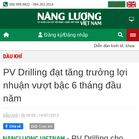
English
096.999.8822 - 094.263.2014
Đăng ký/Đăng nhập
Diễn đàn kinh tế, khoa học
DẦU KHÍ
PV Drilling đạt tăng trưởng lợi
nhuận vượt bậc 6 tháng đầu
năm
DẦU KHÍ
09:00
|
19/07/2012
Copy link
- PV Drilling cho