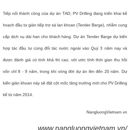
Tiếp nối thành công của dự án TAD, PV Drilling đang triển khai kế
hoạch đầu tư giàn tiếp trợ sà lan khoan (Tender Barge), nhằm cung
cấp dịch vụ dài hạn cho khách hàng. Dự án Tender Barge dự kiến
hợp tác đầu tư cùng đối tác nước ngoài vào Quý 3 năm nay và
được đánh giá có tính khả thi cao, với ước tính thời gian thu hồi
vốn chỉ 8 - 9 năm, trong khi vòng đời dự án lên đến 20 năm. Dự
kiến giàn khoan này sẽ đặt cột mốc tăng trưởng mới cho PV Drilling
kể từ năm 2014.
NangluongVietnam.vn
www.nangluongvietnam.vn/