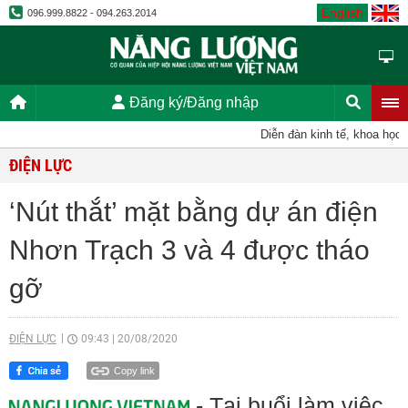
English
096.999.8822 - 094.263.2014
Đăng ký/Đăng nhập
Diễn đàn kinh tế, khoa học, kỹ
ĐIỆN LỰC
‘Nút thắt’ mặt bằng dự án điện
Nhơn Trạch 3 và 4 được tháo
gỡ
ĐIỆN LỰC
09:43
|
20/08/2020
Copy link
- Tại buổi làm việc