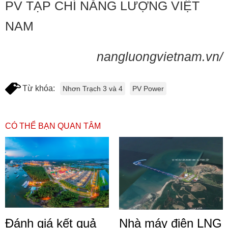
PV TẠP CHÍ NĂNG LƯỢNG VIỆT
NAM
nangluongvietnam.vn/
Từ khóa:
Nhơn Trạch 3 và 4
PV Power
CÓ THỂ BẠN QUAN TÂM
Đánh giá kết quả
Nhà máy điện LNG