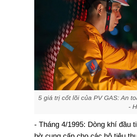
5 giá trị cốt lõi của PV GAS: An 
- 
- Tháng 4/1995: Dòng khí đầu 
bờ cung cấp cho các hộ tiêu t