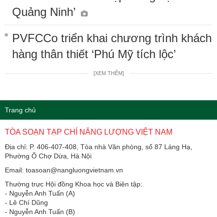
Quảng Ninh’
PVFCCo triển khai chương trình khách
hàng thân thiết ‘Phú Mỹ tích lộc’
[XEM THÊM]
Trang chủ
TÒA SOẠN TẠP CHÍ NĂNG LƯỢNG VIỆT NAM
Địa chỉ: P. 406-407-408, Tòa nhà Văn phòng, số 87 Láng Hạ,
Phường Ô Chợ Dừa, Hà Nội
Email: toasoan@nangluongvietnam.vn
Thường trực Hội đồng Khoa học và Biên tập:
​​​​​​- Nguyễn Anh Tuấn (A)
- Lê Chí Dũng
- Nguyễn Anh Tuấn (B)