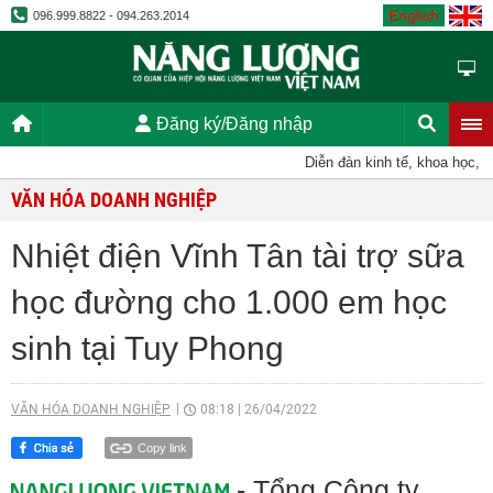
English
096.999.8822 - 094.263.2014
Đăng ký/Đăng nhập
Diễn đàn kinh tế, khoa học, kỹ th
VĂN HÓA DOANH NGHIỆP
Nhiệt điện Vĩnh Tân tài trợ sữa
học đường cho 1.000 em học
sinh tại Tuy Phong
VĂN HÓA DOANH NGHIỆP
08:18
|
26/04/2022
Copy link
- Tổng Công ty