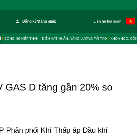
Đăng ký/Đăng nhập
Liên hệ tòa soạn
Í
CÔNG NGHIỆP THAN
ĐIỆN HẠT NHÂN, NĂNG LƯỢNG TÁI TẠO
KHOA HỌC, CÔ
V GAS D tăng gần 20% so
P Phân phối Khí Thấp áp Dầu khí