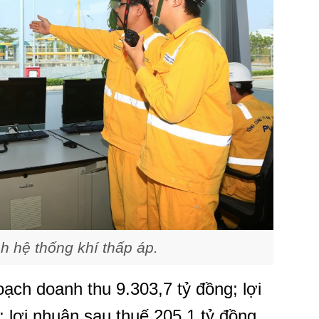
h hệ thống khí thấp áp.
ch doanh thu 9.303,7 tỷ đồng; lợi
 lợi nhuận sau thuế 205,1 tỷ đồng.