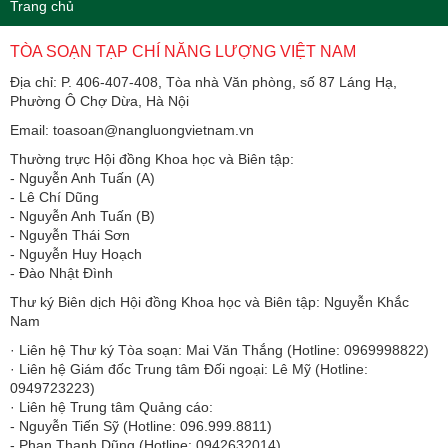
Trang chủ
TÒA SOẠN TẠP CHÍ NĂNG LƯỢNG VIỆT NAM
Địa chỉ: P. 406-407-408, Tòa nhà Văn phòng, số 87 Láng Hạ,
Phường Ô Chợ Dừa, Hà Nội
Email: toasoan@nangluongvietnam.vn
Thường trực Hội đồng Khoa học và Biên tập:
​​​​​​- Nguyễn Anh Tuấn (A)
- Lê Chí Dũng
- Nguyễn Anh Tuấn (B)
- Nguyễn Thái Sơn
- Nguyễn Huy Hoạch
- Đào Nhật Đình
Thư ký Biên dịch Hội đồng Khoa học và Biên tập: Nguyễn Khắc
Nam
· Liên hệ Thư ký Tòa soạn: Mai Văn Thắng (Hotline: 0969998822)
· Liên hệ Giám đốc Trung tâm Đối ngoại: Lê Mỹ (Hotline:
0949723223)
· Liên hệ Trung tâm Quảng cáo:
- Nguyễn Tiến Sỹ (Hotline: 096.999.8811)
- Phan Thanh Dũng (Hotline: 0942632014)