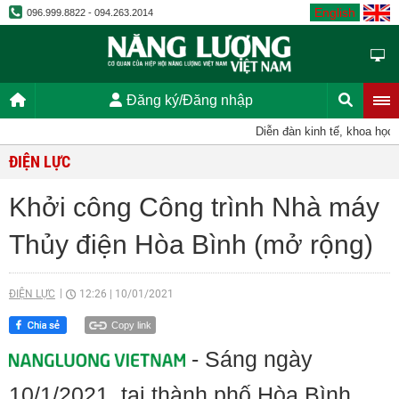
English
096.999.8822 - 094.263.2014
Đăng ký/Đăng nhập
Diễn đàn kinh tế, khoa học, kỹ
ĐIỆN LỰC
Khởi công Công trình Nhà máy
Thủy điện Hòa Bình (mở rộng)
ĐIỆN LỰC
12:26
|
10/01/2021
Copy link
- Sáng ngày
10/1/2021, tại thành phố Hòa Bình,