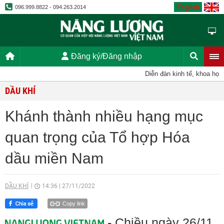
English
096.999.8822 - 094.263.2014
Đăng ký/Đăng nhập
Diễn đàn kinh tế, khoa học, k
DẦU KHÍ
Khánh thành nhiều hạng mục
quan trọng của Tổ hợp Hóa
dầu miền Nam
DẦU KHÍ
14:36
|
27/11/2022
Copy link
- Chiều ngày 26/11,