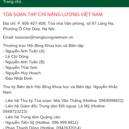
Trang chủ
TÒA SOẠN TẠP CHÍ NĂNG LƯỢNG VIỆT NAM
Địa chỉ: P. 406-407-408, Tòa nhà Văn phòng, số 87 Láng Hạ,
Phường Ô Chợ Dừa, Hà Nội
Email: toasoan@nangluongvietnam.vn
Thường trực Hội đồng Khoa học và Biên tập:
​​​​​​- Nguyễn Anh Tuấn (A)
- Lê Chí Dũng
- Nguyễn Anh Tuấn (B)
- Nguyễn Thái Sơn
- Nguyễn Huy Hoạch
- Đào Nhật Đình
Thư ký Biên dịch Hội đồng Khoa học và Biên tập: Nguyễn Khắc
Nam
· Liên hệ Thư ký Tòa soạn: Mai Văn Thắng (Hotline: 0969998822)
· Liên hệ Giám đốc Trung tâm Đối ngoại: Lê Mỹ (Hotline:
0949723223)
· Liên hệ Trung tâm Quảng cáo:
- Nguyễn Tiến Sỹ (Hotline: 096.999.8811)
- Phan Thanh Dũng (Hotline: 0942632014)