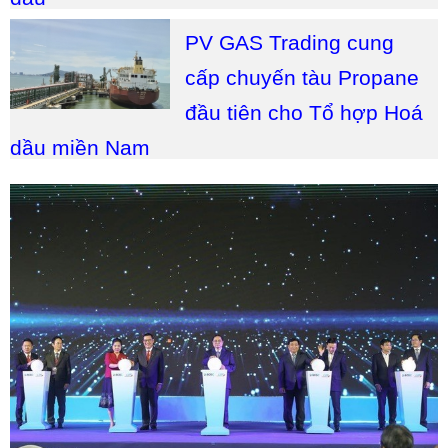
PV GAS Trading cung
cấp chuyến tàu Propane
đầu tiên cho Tổ hợp Hoá
dầu miền Nam