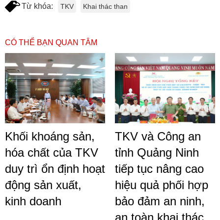
Từ khóa:
TKV
Khai thác than
CÓ THỂ BẠN QUAN TÂM
Khối khoáng sản,
TKV và Công an
hóa chất của TKV
tỉnh Quảng Ninh
duy trì ổn định hoạt
tiếp tục nâng cao
động sản xuất,
hiệu quả phối hợp
kinh doanh
bảo đảm an ninh,
an toàn khai thác