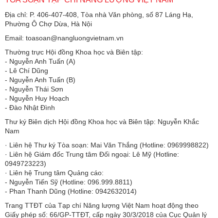
Địa chỉ: P. 406-407-408, Tòa nhà Văn phòng, số 87 Láng Hạ,
Phường Ô Chợ Dừa, Hà Nội
Email: toasoan@nangluongvietnam.vn
Thường trực Hội đồng Khoa học và Biên tập:
​​​​​​- Nguyễn Anh Tuấn (A)
- Lê Chí Dũng
- Nguyễn Anh Tuấn (B)
- Nguyễn Thái Sơn
- Nguyễn Huy Hoạch
- Đào Nhật Đình
Thư ký Biên dịch Hội đồng Khoa học và Biên tập: Nguyễn Khắc
Nam
· Liên hệ Thư ký Tòa soạn: Mai Văn Thắng (Hotline: 0969998822)
· Liên hệ Giám đốc Trung tâm Đối ngoại: Lê Mỹ (Hotline:
0949723223)
· Liên hệ Trung tâm Quảng cáo:
- Nguyễn Tiến Sỹ (Hotline: 096.999.8811)
- Phan Thanh Dũng (Hotline: 0942632014)
Trang TTĐT của Tạp chí Năng lượng Việt Nam hoạt động theo
Giấy phép số: 66/GP-TTĐT, cấp ngày 30/3/2018 của Cục Quản lý