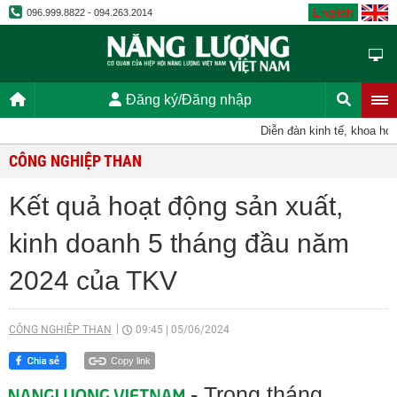
English
096.999.8822 - 094.263.2014
Đăng ký/Đăng nhập
Diễn đàn kinh tế, khoa học, 
CÔNG NGHIỆP THAN
Kết quả hoạt động sản xuất,
kinh doanh 5 tháng đầu năm
2024 của TKV
CÔNG NGHIỆP THAN
09:45
|
05/06/2024
Copy link
- Trong tháng