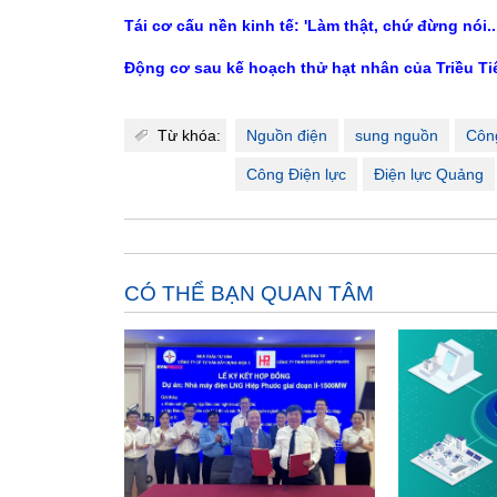
Tái cơ cấu nền kinh tế: 'Làm thật, chứ đừng nói..
Động cơ sau kế hoạch thử hạt nhân của Triều T
Từ khóa:
Nguồn điện
sung nguồn
Công
Công Điện lực
Điện lực Quảng
CÓ THỂ BẠN QUAN TÂM