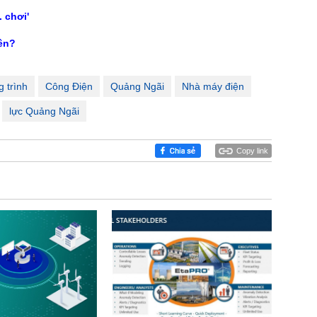
. chơi'
iên?
 trình
Công Điện
Quảng Ngãi
Nhà máy điện
lực Quảng Ngãi
Copy link