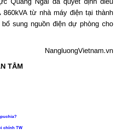
ực Quảng Ngãi đã quyết định điều
860kVA từ nhà máy điện tại thành
 bổ sung nguồn điện dự phòng cho
NangluongVietnam.vn
AN TÂM
mpuchia?
i chính TW