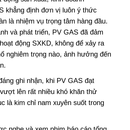
khẳng định đơn vị luôn ý thức
àn là nhiệm vụ trọng tâm hàng đầu.
ành và phát triển, PV GAS đã đảm
i hoạt động SXKD, không để xảy ra
 nổ nghiêm trọng nào, ảnh hưởng đến
n.
đáng ghi nhận, khi PV GAS đạt
vượt lên rất nhiều khó khăn thử
c là kim chỉ nam xuyên suốt trong
được nghe và xem phim báo cáo tổng