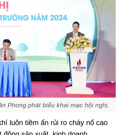
 Phong phát biểu khai mạc hội nghị.
í luôn tiềm ẩn rủi ro cháy nổ cao
t động sản xuất, kinh doanh