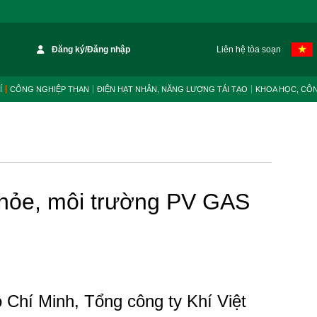
Đăng ký/Đăng nhập
Liên hệ tòa soạn
Í
CÔNG NGHIỆP THAN
ĐIỆN HẠT NHÂN, NĂNG LƯỢNG TÁI TẠO
KHOA HỌC, CÔ
 khỏe, môi trường PV GAS
 Chí Minh, Tổng công ty Khí Việt