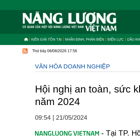
KIẾN GIẢI TỒN TẠI
NHẬN ĐỊNH, PHẢN BIỆN
ĐIỆN LỰC
DẦU KH
Thứ bảy 08/08/2026 17:56
VĂN HÓA DOANH NGHIỆP
Hội nghị an toàn, sức
năm 2024
09:54
|
21/05/2024
- Tại TP. Hồ