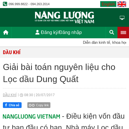
English
096.999.8822 - 094.263.2014
Đăng ký/Đăng nhập
Diễn đàn kinh tế, khoa học, k
DẦU KHÍ
Giải bài toán nguyên liệu cho
Lọc dầu Dung Quất
DẦU KHÍ
08:30
|
20/07/2017
Copy link
- Điều kiện vốn đầu
tư ban đầu có hạn, Nhà máy Lọc dầu