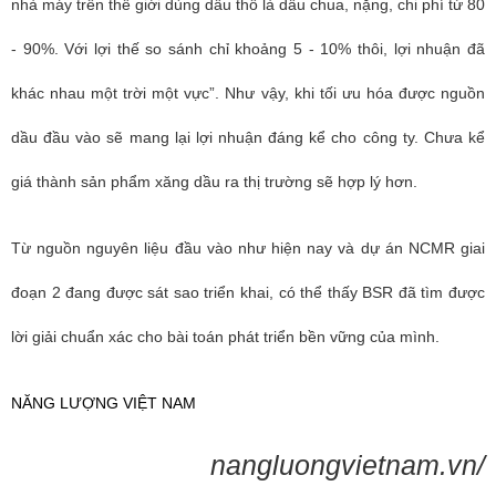
nhà máy trên thế giới dùng dầu thô là dầu chua, nặng, chi phí từ 80
- 90%. Với lợi thế so sánh chỉ khoảng 5 - 10% thôi, lợi nhuận đã
khác nhau một trời một vực”. Như vậy, khi tối ưu hóa được nguồn
dầu đầu vào sẽ mang lại lợi nhuận đáng kể cho công ty. Chưa kể
giá thành sản phẩm xăng dầu ra thị trường sẽ hợp lý hơn.
Từ nguồn nguyên liệu đầu vào như hiện nay và dự án NCMR giai
đoạn 2 đang được sát sao triển khai, có thể thấy BSR đã tìm được
lời giải chuẩn xác cho bài toán phát triển bền vững của mình.
NĂNG LƯỢNG VIỆT NAM
nangluongvietnam.vn/