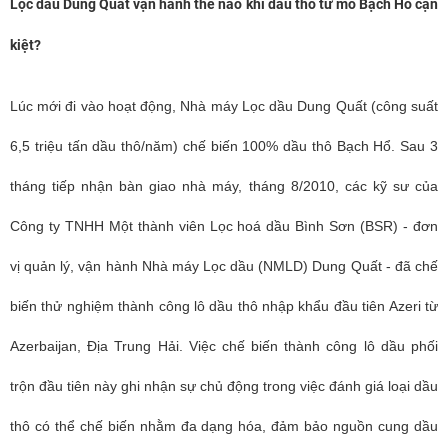
Lọc dầu Dung Quất vận hành thế nào khi dầu thô từ mỏ Bạch Hổ cạn
kiệt?
Lúc mới đi vào hoạt động, Nhà máy Lọc dầu Dung Quất (công suất
6,5 triệu tấn dầu thô/năm) chế biến 100% dầu thô Bạch Hổ. Sau 3
tháng tiếp nhận bàn giao nhà máy, tháng 8/2010, các kỹ sư của
Công ty TNHH Một thành viên Lọc hoá dầu Bình Sơn (BSR) - đơn
vị quản lý, vận hành Nhà máy Lọc dầu (NMLD) Dung Quất - đã chế
biến thử nghiệm thành công lô dầu thô nhập khẩu đầu tiên Azeri từ
Azerbaijan, Địa Trung Hải. Việc chế biến thành công lô dầu phối
trộn đầu tiên này ghi nhận sự chủ động trong việc đánh giá loại dầu
thô có thể chế biến nhằm đa dạng hóa, đảm bảo nguồn cung dầu