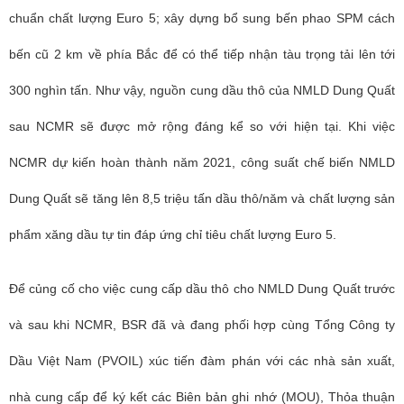
chuẩn chất lượng Euro 5; xây dựng bổ sung bến phao SPM cách
bến cũ 2 km về phía Bắc để có thể tiếp nhận tàu trọng tải lên tới
300 nghìn tấn. Như vậy, nguồn cung dầu thô của NMLD Dung Quất
sau NCMR sẽ được mở rộng đáng kể so với hiện tại. Khi việc
NCMR dự kiến hoàn thành năm 2021, công suất chế biến NMLD
Dung Quất sẽ tăng lên 8,5 triệu tấn dầu thô/năm và chất lượng sản
phẩm xăng dầu tự tin đáp ứng chỉ tiêu chất lượng Euro 5.
Để củng cố cho việc cung cấp dầu thô cho NMLD Dung Quất trước
và sau khi NCMR, BSR đã và đang phối hợp cùng Tổng Công ty
Dầu Việt Nam (PVOIL) xúc tiến đàm phán với các nhà sản xuất,
nhà cung cấp để ký kết các Biên bản ghi nhớ (MOU), Thỏa thuận