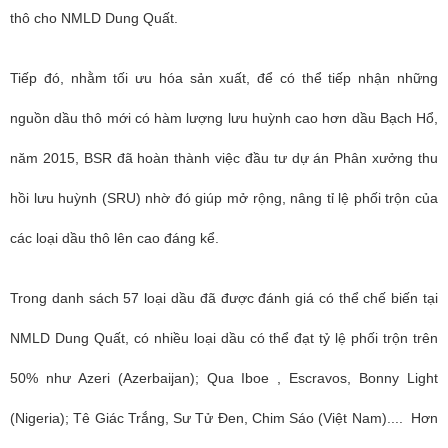
thô cho NMLD Dung Quất.
Tiếp đó, nhằm tối ưu hóa sản xuất, để có thể tiếp nhận những
nguồn dầu thô mới có hàm lượng lưu huỳnh cao hơn dầu Bạch Hổ,
năm 2015, BSR đã hoàn thành việc đầu tư dự án Phân xưởng thu
hồi lưu huỳnh (SRU) nhờ đó giúp mở rộng, nâng tỉ lệ phối trộn của
các loại dầu thô lên cao đáng kể.
Trong danh sách 57 loại dầu đã được đánh giá có thể chế biến tại
NMLD Dung Quất, có nhiều loại dầu có thể đạt tỷ lệ phối trộn trên
50% như Azeri (Azerbaijan); Qua Iboe , Escravos, Bonny Light
(Nigeria); Tê Giác Trắng, Sư Tử Đen, Chim Sáo (Việt Nam).... Hơn