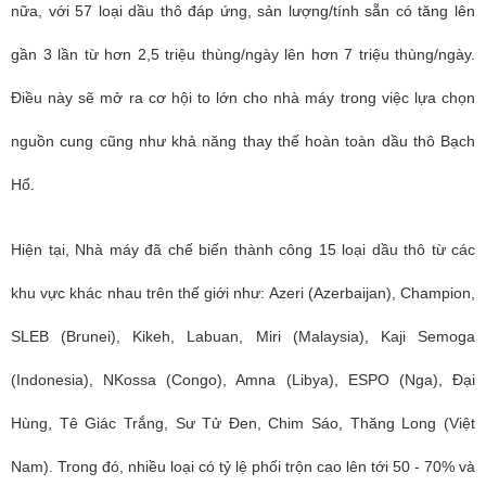
nữa, với 57 loại dầu thô đáp ứng, sản lượng/tính sẵn có tăng lên
gần 3 lần từ hơn 2,5 triệu thùng/ngày lên hơn 7 triệu thùng/ngày.
Điều này sẽ mở ra cơ hội to lớn cho nhà máy trong việc lựa chọn
nguồn cung cũng như khả năng thay thế hoàn toàn dầu thô Bạch
Hổ.
Hiện tại, Nhà máy đã chế biến thành công 15 loại dầu thô từ các
khu vực khác nhau trên thế giới như: Azeri (Azerbaijan), Champion,
SLEB (Brunei), Kikeh, Labuan, Miri (Malaysia), Kaji Semoga
(Indonesia), NKossa (Congo), Amna (Libya), ESPO (Nga), Đại
Hùng, Tê Giác Trắng, Sư Tử Đen, Chim Sáo, Thăng Long (Việt
Nam). Trong đó, nhiều loại có tỷ lệ phối trộn cao lên tới 50 - 70% và