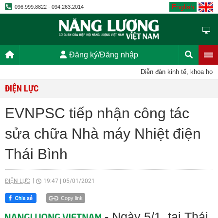
English
096.999.8822 - 094.263.2014
Đăng ký/Đăng nhập
Diễn đàn kinh tế, khoa học, k
ĐIỆN LỰC
EVNPSC tiếp nhận công tác
sửa chữa Nhà máy Nhiệt điện
Thái Bình
ĐIỆN LỰC
19:47
|
05/01/2021
Copy link
- Ngày 5/1, tại Thái