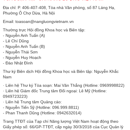
Địa chỉ: P. 406-407-408, Tòa nhà Văn phòng, số 87 Láng Hạ,
Phường Ô Chợ Dừa, Hà Nội
Email: toasoan@nangluongvietnam.vn
Thường trực Hội đồng Khoa học và Biên tập:
​​​​​​- Nguyễn Anh Tuấn (A)
- Lê Chí Dũng
- Nguyễn Anh Tuấn (B)
- Nguyễn Thái Sơn
- Nguyễn Huy Hoạch
- Đào Nhật Đình
Thư ký Biên dịch Hội đồng Khoa học và Biên tập: Nguyễn Khắc
Nam
· Liên hệ Thư ký Tòa soạn: Mai Văn Thắng (Hotline: 0969998822)
· Liên hệ Giám đốc Trung tâm Đối ngoại: Lê Mỹ (Hotline:
0949723223)
· Liên hệ Trung tâm Quảng cáo:
- Nguyễn Tiến Sỹ (Hotline: 096.999.8811)
- Phan Thanh Dũng (Hotline: 0942632014)
Trang TTĐT của Tạp chí Năng lượng Việt Nam hoạt động theo
Giấy phép số: 66/GP-TTĐT, cấp ngày 30/3/2018 của Cục Quản lý