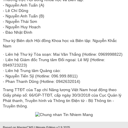
​​​​​​- Nguyễn Anh Tuấn (A)
- Lê Chí Dũng
- Nguyễn Anh Tuấn (B)
- Nguyễn Thái Sơn
- Nguyễn Huy Hoạch
- Đào Nhật Đình
Thư ký Biên dịch Hội đồng Khoa học và Biên tập: Nguyễn Khắc
Nam
· Liên hệ Thư ký Tòa soạn: Mai Văn Thắng (Hotline: 0969998822)
· Liên hệ Giám đốc Trung tâm Đối ngoại: Lê Mỹ (Hotline:
0949723223)
· Liên hệ Trung tâm Quảng cáo:
- Nguyễn Tiến Sỹ (Hotline: 096.999.8811)
- Phan Thanh Dũng (Hotline: 0942632014)
Trang TTĐT của Tạp chí Năng lượng Việt Nam hoạt động theo
Giấy phép số: 66/GP-TTĐT, cấp ngày 30/3/2018 của Cục Quản lý
Phát thanh, Truyền hình và Thông tin Điện tử - Bộ Thông tin -
Truyền thông.
Based on MasterCMS Ultimate Edition v2.9 2025