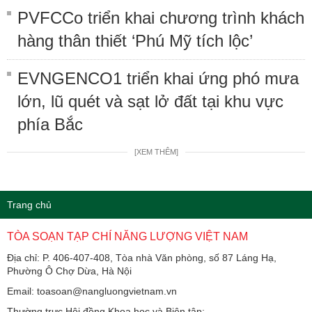
PVFCCo triển khai chương trình khách
hàng thân thiết ‘Phú Mỹ tích lộc’
EVNGENCO1 triển khai ứng phó mưa
lớn, lũ quét và sạt lở đất tại khu vực
phía Bắc
[XEM THÊM]
Trang chủ
TÒA SOẠN TẠP CHÍ NĂNG LƯỢNG VIỆT NAM
Địa chỉ: P. 406-407-408, Tòa nhà Văn phòng, số 87 Láng Hạ,
Phường Ô Chợ Dừa, Hà Nội
Email: toasoan@nangluongvietnam.vn
Thường trực Hội đồng Khoa học và Biên tập: