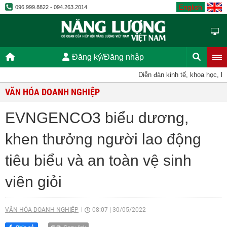
English
096.999.8822 - 094.263.2014
Đăng ký/Đăng nhập
Diễn đàn kinh tế, khoa học, kỹ thu
VĂN HÓA DOANH NGHIỆP
EVNGENCO3 biểu dương,
khen thưởng người lao động
tiêu biểu và an toàn vệ sinh
viên giỏi
VĂN HÓA DOANH NGHIỆP
08:07
|
30/05/2022