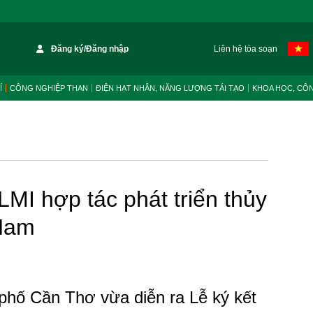
Đăng ký/Đăng nhập
Liên hệ tòa soạn
Í
CÔNG NGHIỆP THAN
ĐIỆN HẠT NHÂN, NĂNG LƯỢNG TÁI TẠO
KHOA HỌC, CÔ
 hợp tác phát triển thủy
 Nam
 phố Cần Thơ vừa diễn ra Lễ ký kết