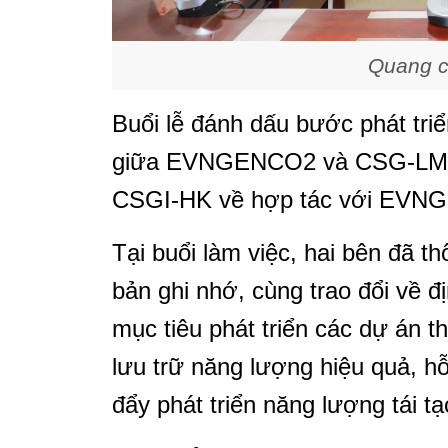
Quang cả
Buổi lễ đánh dấu bước phát tri
giữa EVNGENCO2 và CSG-LMI (là
CSGI-HK về hợp tác với EVN
Tại buổi làm việc, hai bên đã t
bản ghi nhớ, cùng trao đổi về đ
mục tiêu phát triển các dự án th
lưu trữ năng lượng hiệu quả, hỗ
đẩy phát triển năng lượng tái tạ