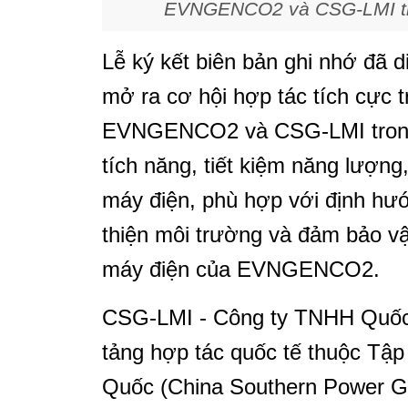
EVNGENCO2 và CSG-LMI thực
Lễ ký kết biên bản ghi nhớ đã di
mở ra cơ hội hợp tác tích cực tr
EVNGENCO2 và CSG-LMI trong cá
tích năng, tiết kiệm năng lượn
máy điện, phù hợp với định hướ
thiện môi trường và đảm bảo vậ
máy điện của EVNGENCO2.
CSG-LMI - Công ty TNHH Quốc 
tảng hợp tác quốc tế thuộc Tậ
Quốc (China Southern Power Gr