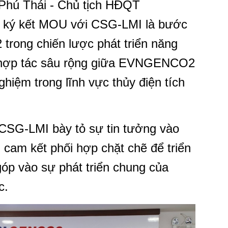
n Phú Thái - Chủ tịch HĐQT
ký kết MOU với CSG-LMI là bước
rong chiến lược phát triển năng
 hợp tác sâu rộng giữa EVNGENCO2
ghiệm trong lĩnh vực thủy điện tích
h CSG-LMI bày tỏ sự tin tưởng vào
 cam kết phối hợp chặt chẽ để triển
góp vào sự phát triển chung của
c.