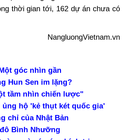
ng thời gian tới, 162 dự án chưa có
NangluongVietnam.vn
 Một góc nhìn gần
ớng Hun Sen im lặng?
ột tầm nhìn chiến lược"
ng hộ 'kẻ thụt két quốc gia'
g chỉ của Nhật Bản
ủ đô Bình Nhưỡng