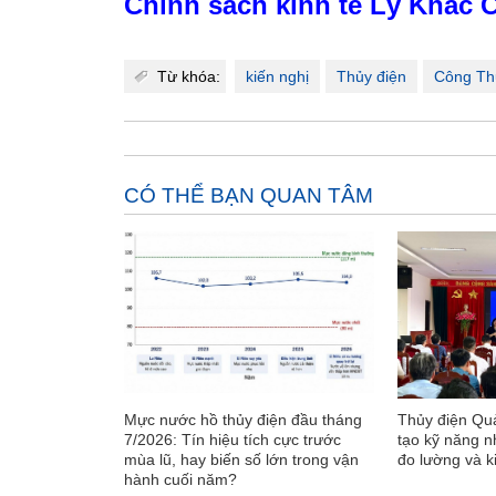
Chính sách kinh tế Lý Khắc C
Từ khóa:
kiến nghị
Thủy điện
Công T
CÓ THỂ BẠN QUAN TÂM
Mực nước hồ thủy điện đầu tháng
Thủy điện Quả
7/2026: Tín hiệu tích cực trước
tạo kỹ năng n
mùa lũ, hay biến số lớn trong vận
đo lường và k
hành cuối năm?