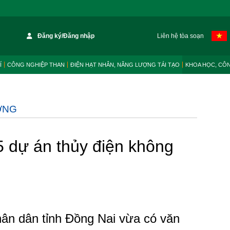
Đăng ký/Đăng nhập
Liên hệ tòa soạn
Í
CÔNG NGHIỆP THAN
ĐIỆN HẠT NHÂN, NĂNG LƯỢNG TÁI TẠO
KHOA HỌC, CÔ
ỜNG
5 dự án thủy điện không
ân dân tỉnh Đồng Nai vừa có văn