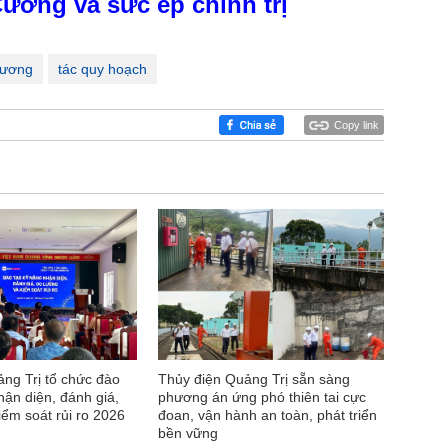
ường và sức ép chính trị
hương
tác quy hoạch
Copy link
ng Trị tổ chức đào
Thủy điện Quảng Trị sẵn sàng
hận diện, đánh giá,
phương án ứng phó thiên tai cực
iểm soát rủi ro 2026
đoan, vận hành an toàn, phát triển
bền vững