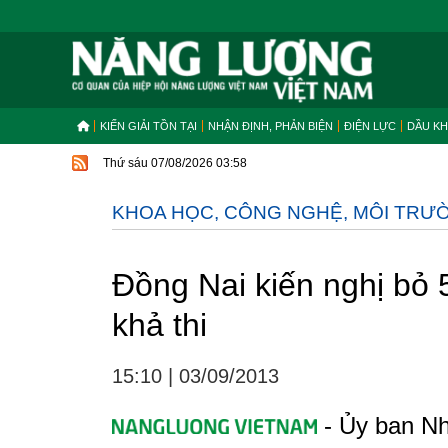
KIẾN GIẢI TỒN TẠI
NHẬN ĐỊNH, PHẢN BIỆN
ĐIỆN LỰC
DẦU KH
Thứ sáu 07/08/2026 03:58
KHOA HỌC, CÔNG NGHỆ, MÔI TRƯ
Đồng Nai kiến nghị bỏ 
khả thi
15:10
|
03/09/2013
- Ủy ban Nh