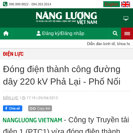
English
096.999.8822 - 094.263.2014
Đăng ký/Đăng nhập
Diễn đàn kinh tế, khoa học, k
ĐIỆN LỰC
Đóng điện thành công đường
dây 220 kV Phả Lại - Phố Nối
ĐIỆN LỰC
17:19
|
05/04/2013
Copy link
- Công ty Truyền tải
điện 1 (PTC1) vừa đóng điện thành