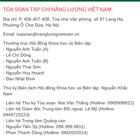
TÒA SOẠN TẠP CHÍ NĂNG LƯỢNG VIỆT NAM
Địa chỉ: P. 406-407-408, Tòa nhà Văn phòng, số 87 Láng Hạ,
Phường Ô Chợ Dừa, Hà Nội
Email: toasoan@nangluongvietnam.vn
Thường trực Hội đồng Khoa học và Biên tập:
​​​​​​- Nguyễn Anh Tuấn (A)
- Lê Chí Dũng
- Nguyễn Anh Tuấn (B)
- Nguyễn Thái Sơn
- Nguyễn Huy Hoạch
- Đào Nhật Đình
Thư ký Biên dịch Hội đồng Khoa học và Biên tập: Nguyễn Khắc
Nam
· Liên hệ Thư ký Tòa soạn: Mai Văn Thắng (Hotline: 0969998822)
· Liên hệ Giám đốc Trung tâm Đối ngoại: Lê Mỹ (Hotline:
0949723223)
· Liên hệ Trung tâm Quảng cáo:
- Nguyễn Tiến Sỹ (Hotline: 096.999.8811)
- Phan Thanh Dũng (Hotline: 0942632014)