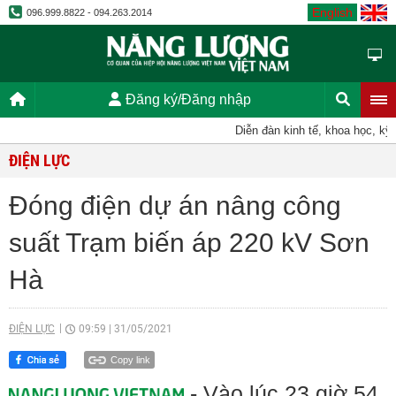
English
096.999.8822 - 094.263.2014
Đăng ký/Đăng nhập
Diễn đàn kinh tế, khoa học, kỹ thuật
ĐIỆN LỰC
Đóng điện dự án nâng công
suất Trạm biến áp 220 kV Sơn
Hà
ĐIỆN LỰC
09:59
|
31/05/2021
Copy link
- Vào lúc 23 giờ 54