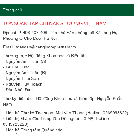
Trang chủ
TÒA SOẠN TẠP CHÍ NĂNG LƯỢNG VIỆT NAM
Địa chỉ: P. 406-407-408, Tòa nhà Văn phòng, số 87 Láng Hạ,
Phường Ô Chợ Dừa, Hà Nội
Email: toasoan@nangluongvietnam.vn
Thường trực Hội đồng Khoa học và Biên tập:
​​​​​​- Nguyễn Anh Tuấn (A)
- Lê Chí Dũng
- Nguyễn Anh Tuấn (B)
- Nguyễn Thái Sơn
- Nguyễn Huy Hoạch
- Đào Nhật Đình
Thư ký Biên dịch Hội đồng Khoa học và Biên tập: Nguyễn Khắc
Nam
· Liên hệ Thư ký Tòa soạn: Mai Văn Thắng (Hotline: 0969998822)
· Liên hệ Giám đốc Trung tâm Đối ngoại: Lê Mỹ (Hotline:
0949723223)
· Liên hệ Trung tâm Quảng cáo: