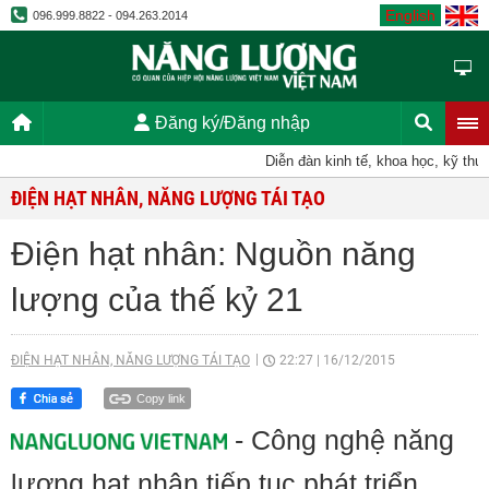
English
096.999.8822 - 094.263.2014
Đăng ký/Đăng nhập
Diễn đàn kinh tế, khoa học, kỹ thuật
ĐIỆN HẠT NHÂN, NĂNG LƯỢNG TÁI TẠO
Điện hạt nhân: Nguồn năng
lượng của thế kỷ 21
ĐIỆN HẠT NHÂN, NĂNG LƯỢNG TÁI TẠO
22:27
|
16/12/2015
Copy link
- Công nghệ năng
lượng hạt nhân tiếp tục phát triển