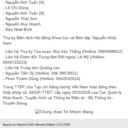
​​​​​​- Nguyễn Anh Tuấn (A)
- Lê Chí Dũng
- Nguyễn Anh Tuấn (B)
- Nguyễn Thái Sơn
- Nguyễn Huy Hoạch
- Đào Nhật Đình
Thư ký Biên dịch Hội đồng Khoa học và Biên tập: Nguyễn Khắc
Nam
· Liên hệ Thư ký Tòa soạn: Mai Văn Thắng (Hotline: 0969998822)
· Liên hệ Giám đốc Trung tâm Đối ngoại: Lê Mỹ (Hotline:
0949723223)
· Liên hệ Trung tâm Quảng cáo:
- Nguyễn Tiến Sỹ (Hotline: 096.999.8811)
- Phan Thanh Dũng (Hotline: 0942632014)
Trang TTĐT của Tạp chí Năng lượng Việt Nam hoạt động theo
Giấy phép số: 66/GP-TTĐT, cấp ngày 30/3/2018 của Cục Quản lý
Phát thanh, Truyền hình và Thông tin Điện tử - Bộ Thông tin -
Truyền thông.
Based on MasterCMS Ultimate Edition v2.9 2025