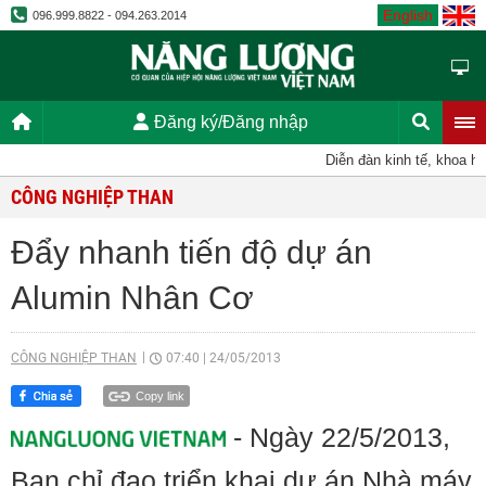
English
096.999.8822 - 094.263.2014
Đăng ký/Đăng nhập
Diễn đàn kinh tế, khoa học
CÔNG NGHIỆP THAN
Đẩy nhanh tiến độ dự án
Alumin Nhân Cơ
CÔNG NGHIỆP THAN
07:40
|
24/05/2013
Copy link
- Ngày 22/5/2013,
Ban chỉ đạo triển khai dự án Nhà máy