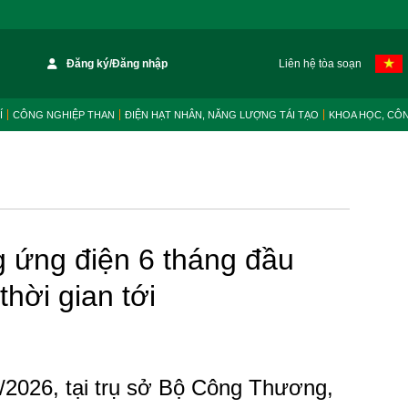
Đăng ký/Đăng nhập
Liên hệ tòa soạn
Í
CÔNG NGHIỆP THAN
ĐIỆN HẠT NHÂN, NĂNG LƯỢNG TÁI TẠO
KHOA HỌC, CÔ
g ứng điện 6 tháng đầu
hời gian tới
/2026, tại trụ sở Bộ Công Thương,