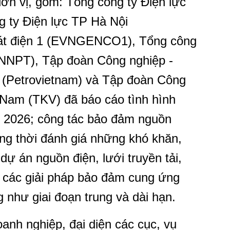
 đơn vị, gồm: Tổng công ty Điện lực
 ty Điện lực TP Hà Nội
át điện 1 (EVNGENCO1), Tổng công
EVNNPT), Tập đoàn Công nghiệp -
 (Petrovietnam) và Tập đoàn Công
 Nam (TKV) đã báo cáo tình hình
 2026; công tác bảo đảm nguồn
ồng thời đánh giá những khó khăn,
dự án nguồn điện, lưới truyền tải,
t các giải pháp bảo đảm cung ứng
 như giai đoạn trung và dài hạn.
anh nghiệp, đại diện các cục, vụ