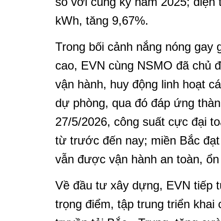
so với cùng kỳ năm 2025; điện
kWh, tăng 9,67%.
Trong bối cảnh nắng nóng gay g
cao, EVN cùng NSMO đã chủ độn
vận hành, huy động linh hoạt c
dự phòng, qua đó đáp ứng thàn
27/5/2026, công suất cực đại t
từ trước đến nay; miền Bắc đạ
vẫn được vận hành an toàn, ổn 
Về đầu tư xây dựng, EVN tiếp tụ
trọng điểm, tập trung triển kh