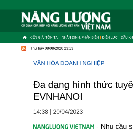
KIẾN GIẢI TỒN TẠI
NHẬN ĐỊNH, PHẢN BIỆN
ĐIỆN LỰC
DẦU KH
Thứ bảy 08/08/2026 23:13
VĂN HÓA DOANH NGHIỆP
Đa dạng hình thức tuyên
EVNHANOI
14:38
|
20/04/2023
- Nhu cầu s