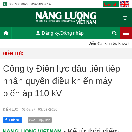
English
096.999.8822 - 094.263.2014
Đăng ký/Đăng nhập
Diễn đàn kinh tế, khoa học,
ĐIỆN LỰC
Công ty Điện lực đầu tiên tiếp
nhận quyền điều khiển máy
biến áp 110 kV
ĐIỆN LỰC
06:57
|
03/08/2020
Copy link
- Kể từ thời điểm