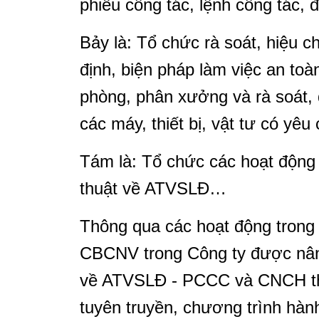
phiếu công tác, lệnh công tác, 
Bảy là: Tổ chức rà soát, hiệu ch
định, biện pháp làm việc an toà
phòng, phân xưởng và rà soát, đ
các máy, thiết bị, vật tư có y
Tám là: Tổ chức các hoạt động 
thuật về ATVSLĐ…
Thông qua các hoạt động tron
CBCNV trong Công ty được nâng
về ATVSLĐ - PCCC và CNCH thô
tuyên truyền, chương trình hà