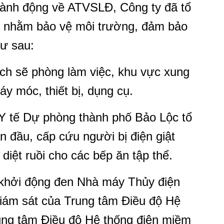
ành động về ATVSLĐ, Công ty đã tổ
ực nhằm bảo vệ môi trường, đảm bảo
hư sau:
ạch sẽ phòng làm việc, khu vực xung
y móc, thiết bị, dụng cụ.
 Y tế Dự phòng thành phố Bảo Lộc tổ
 đầu, cấp cứu người bị điện giật
diệt ruồi cho các bếp ăn tập thể.
ộ khởi động đen Nhà máy Thủy điện
iám sát của Trung tâm Điều độ Hệ
rung tâm Điều độ Hệ thống điện miềm