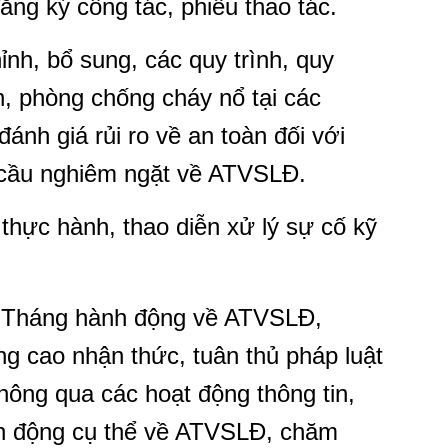
đăng ký công tác, phiếu thao tác.
ỉnh, bổ sung, các quy trình, quy
n, phòng chống cháy nổ tại các
ánh giá rủi ro về an toàn đối với
êu cầu nghiêm ngặt về ATVSLĐ.
thực hành, thao diễn xử lý sự cố kỹ
g Tháng hành động về ATVSLĐ,
 cao nhận thức, tuân thủ pháp luật
ng qua các hoạt động thông tin,
nh động cụ thể về ATVSLĐ, chăm