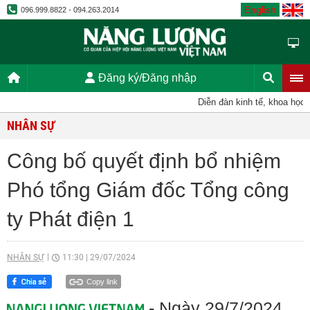
English
096.999.8822 - 094.263.2014
Đăng ký/Đăng nhập
Diễn đàn kinh tế, khoa học, kỹ
NHÂN SỰ
Công bố quyết định bổ nhiệm
Phó tổng Giám đốc Tổng công
ty Phát điện 1
NHÂN SỰ
11:30
|
29/07/2024
Copy link
- Ngày 29/7/2024,