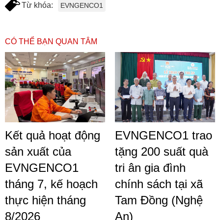
Từ khóa:
EVNGENCO1
CÓ THỂ BẠN QUAN TÂM
Kết quả hoạt động
EVNGENCO1 trao
sản xuất của
tặng 200 suất quà
EVNGENCO1
tri ân gia đình
tháng 7, kế hoạch
chính sách tại xã
thực hiện tháng
Tam Đồng (Nghệ
8/2026
An)