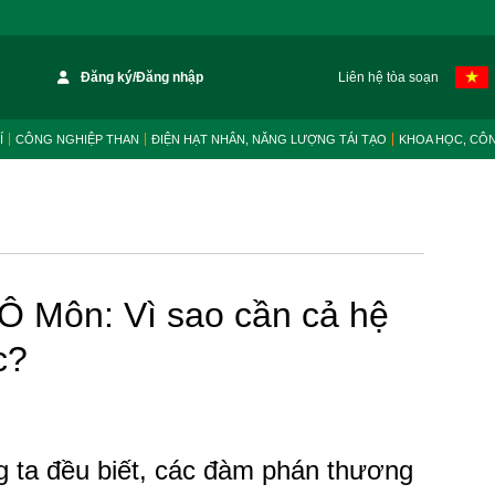
Đăng ký/Đăng nhập
Liên hệ tòa soạn
Í
CÔNG NGHIỆP THAN
ĐIỆN HẠT NHÂN, NĂNG LƯỢNG TÁI TẠO
KHOA HỌC, CÔ
 Ô Môn: Vì sao cần cả hệ
c?
 ta đều biết, các đàm phán thương