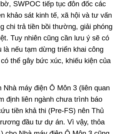
 bờ, SWPOC tiếp tục đôn đốc các
n khảo sát kinh tế, xã hội và tư vấn
 chi trả tiền bồi thường, giải phóng
t. Tuy nhiên cũng cần lưu ý sẽ có
ù là nếu tạm dừng triển khai công
 có thể gây bức xúc, khiếu kiện của
n Nhà máy điện Ô Môn 3 (liên quan
 định liên ngành chưa trình báo
ứu tiền khả thi (Pre-FS) nên Thủ
rương đầu tư dự án. Vì vậy, thỏa
) cho Nhà máy điện Ô Môn 3 cũng