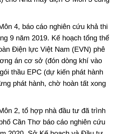
Môn 4, báo cáo nghiên cứu khả thi
áng 9 năm 2019. Kế hoạch tổng thể
đoàn Điện lực Việt Nam (EVN) phê
hương án cơ sở (đón dòng khí vào
 gói thầu EPC (dự kiến phát hành
ừng phát hành, chờ hoàn tất xong
ôn 2, tổ hợp nhà đầu tư đã trình
phố Cần Thơ báo cáo nghiên cứu
năm 2020, Sở Kế hoạch và Đầu tư