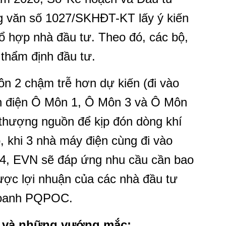
 văn số 1027/SKHĐT-KT lấy ý kiến
ổ hợp nhà đầu tư. Theo đó, các bộ,
 thẩm định đầu tư.
n 2 chậm trễ hơn dự kiến (đi vào
n điện Ô Môn 1, Ô Môn 3 và Ô Môn
 thượng nguồn để kịp đón dòng khí
 khi 3 nhà máy điện cùng đi vào
24, EVN sẽ đáp ứng nhu cầu cần bao
được lợi nhuận của các nhà đầu tư
 doanh PQPOC.
i và những vướng mắc: