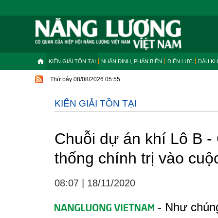
KIẾN GIẢI TỒN TẠI
NHẬN ĐỊNH, PHẢN BIỆN
ĐIỆN LỰC
DẦU KH
Thứ bảy 08/08/2026 05:55
KIẾN GIẢI TỒN TẠI
Chuỗi dự án khí Lô B -
thống chính trị vào cuộ
08:07
|
18/11/2020
- Như chúng