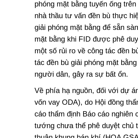
phóng mặt bằng tuyến ống trên
nhà thầu tư vấn đền bù thực hiệ
giải phóng mặt bằng để sẵn sàng
mặt bằng khi FID được phê duyệ
một số rủi ro về công tác đền b
tác đền bù giải phóng mặt bằng
người dân, gây ra sự bất ổn.
Về phía hạ nguồn, đối với dự á
vốn vay ODA), do Hội đồng thẩm
cáo thẩm định Báo cáo nghiên c
tướng chưa thể phê duyệt chủ t
thuận khung bán khí (HOA GSA