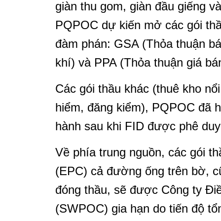
giàn thu gom, giàn đầu giếng 
PQPOC dự kiến mở các gói thầu
đàm phán: GSA (Thỏa thuận bá
khí) và PPA (Thỏa thuận giá bán
Các gói thầu khác (thuê kho nổ
hiểm, đăng kiểm), PQPOC đã ho
hành sau khi FID được phê duy
Về phía trung nguồn, các gói th
(EPC) cả đường ống trên bờ, c
đóng thầu, sẽ được Công ty Đ
(SWPOC) gia hạn do tiến độ tổng