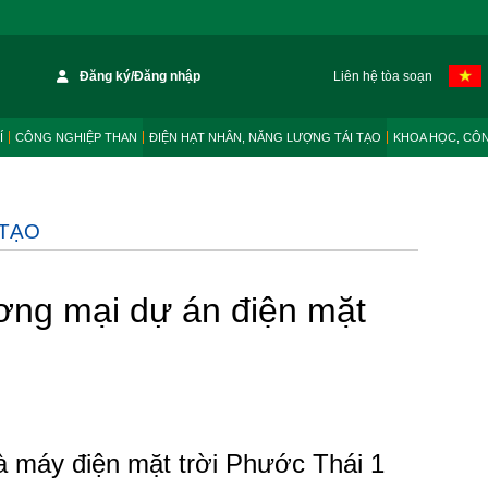
Đăng ký/Đăng nhập
Liên hệ tòa soạn
Í
CÔNG NGHIỆP THAN
ĐIỆN HẠT NHÂN, NĂNG LƯỢNG TÁI TẠO
KHOA HỌC, CÔ
 TẠO
ơng mại dự án điện mặt
 máy điện mặt trời Phước Thái 1