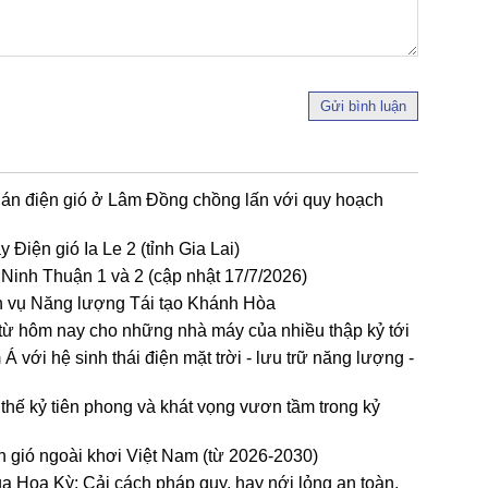
Gửi bình luận
 án điện gió ở Lâm Đồng chồng lấn với quy hoạch
Điện gió Ia Le 2 (tỉnh Gia Lai)
 Ninh Thuận 1 và 2 (cập nhật 17/7/2026)
ch vụ Năng lượng Tái tạo Khánh Hòa
 từ hôm nay cho những nhà máy của nhiều thập kỷ tới
 với hệ sinh thái điện mặt trời - lưu trữ năng lượng -
hế kỷ tiên phong và khát vọng vươn tầm trong kỷ
ện gió ngoài khơi Việt Nam (từ 2026-2030)
ủa Hoa Kỳ: Cải cách pháp quy, hay nới lỏng an toàn,