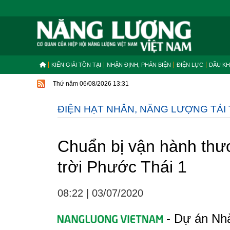
KIẾN GIẢI TỒN TẠI
NHẬN ĐỊNH, PHẢN BIỆN
ĐIỆN LỰC
DẦU KH
Thứ năm 06/08/2026 13:31
ĐIỆN HẠT NHÂN, NĂNG LƯỢNG TÁI
Chuẩn bị vận hành thư
trời Phước Thái 1
08:22
|
03/07/2020
- Dự án Nhà