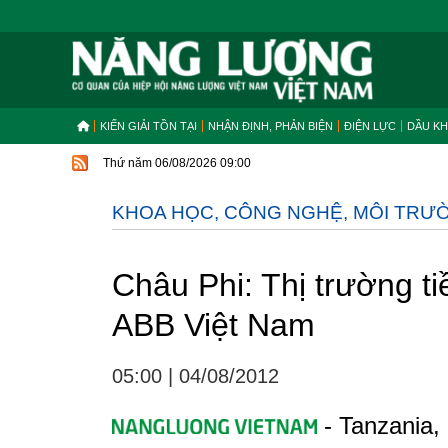
KIẾN GIẢI TỒN TẠI
NHẬN ĐỊNH, PHẢN BIỆN
ĐIỆN LỰC
DẦU KH
Thứ năm 06/08/2026 09:00
KHOA HỌC, CÔNG NGHỆ, MÔI TRƯ
Châu Phi: Thị trường t
ABB Việt Nam
05:00
|
04/08/2012
- Tanzania,