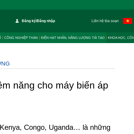
Đăng ký/Đăng nhập
Liên hệ tòa soạn
Í
CÔNG NGHIỆP THAN
ĐIỆN HẠT NHÂN, NĂNG LƯỢNG TÁI TẠO
KHOA HỌC, CÔ
ỜNG
iềm năng cho máy biến áp
 Kenya, Congo, Uganda… là những