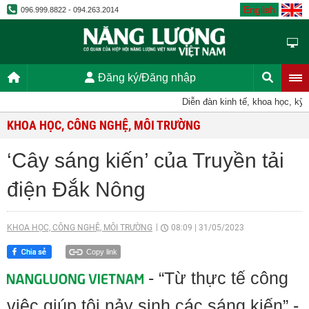
English
096.999.8822 - 094.263.2014
Đăng ký/Đăng nhập
Diễn đàn kinh tế, khoa học, kỹ thuật
KHOA HỌC, CÔNG NGHỆ, MÔI TRƯỜNG
‘Cây sáng kiến’ của Truyền tải
điện Đắk Nông
KHOA HỌC, CÔNG NGHỆ, MÔI TRƯỜNG
08:09
|
31/05/2023
Copy link
- “Từ thực tế công
việc giúp tôi nảy sinh các sáng kiến” -