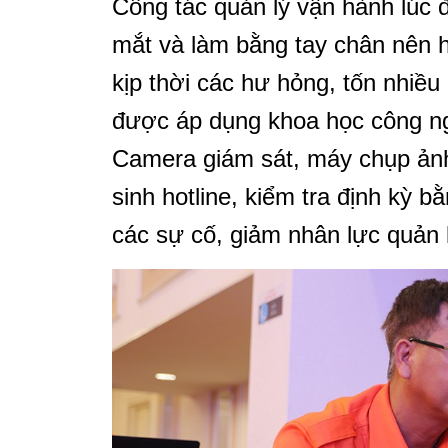
Công tác quản lý vận hành lúc đ
mắt và làm bằng tay chân nên h
kịp thời các hư hỏng, tốn nhiề
được áp dụng khoa học công ng
Camera giám sát, máy chụp ảnh
sinh hotline, kiểm tra định kỳ 
các sự cố, giảm nhân lực quản 