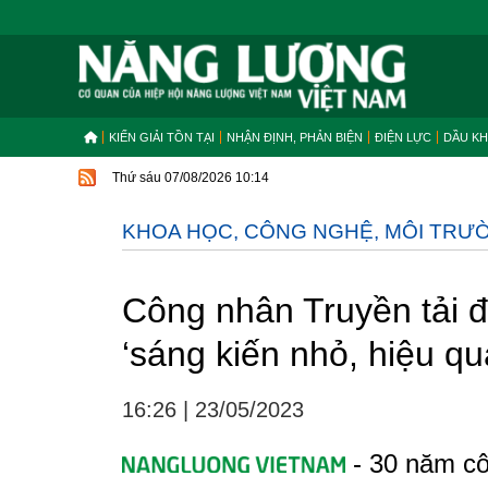
KIẾN GIẢI TỒN TẠI
NHẬN ĐỊNH, PHẢN BIỆN
ĐIỆN LỰC
DẦU KH
Thứ sáu 07/08/2026 10:14
KHOA HỌC, CÔNG NGHỆ, MÔI TRƯ
Công nhân Truyền tải 
‘sáng kiến nhỏ, hiệu qu
16:26
|
23/05/2023
- 30 năm côn