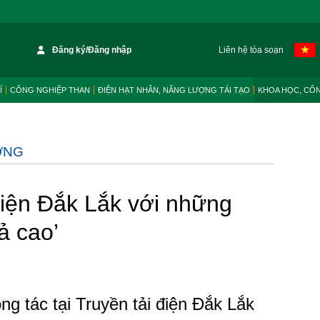
Đăng ký/Đăng nhập
Liên hệ tòa soạn
Í
CÔNG NGHIỆP THAN
ĐIỆN HẠT NHÂN, NĂNG LƯỢNG TÁI TẠO
KHOA HỌC, CÔ
ỜNG
điện Đắk Lắk với những
ả cao’
g tác tại Truyền tải điện Đắk Lắk