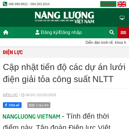
English
096.999.8822 - 094.263.2014
Đăng ký/Đăng nhập
Diễn đàn kinh tế, khoa học,
ĐIỆN LỰC
Cập nhật tiến độ các dự án lưới
điện giải tỏa công suất NLTT
ĐIỆN LỰC
06:35
|
02/03/2020
Copy link
- Tính đến thời
điểm này, Tập đoàn Điện lực Việt