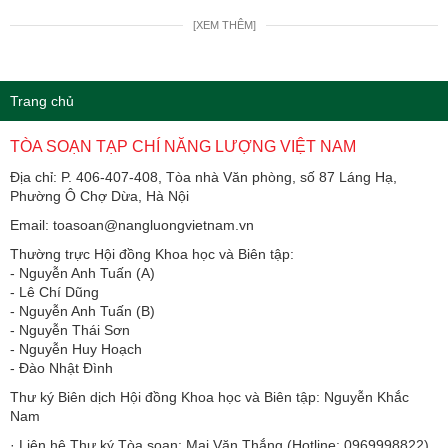
[XEM THÊM]
Trang chủ
TÒA SOẠN TẠP CHÍ NĂNG LƯỢNG VIỆT NAM
Địa chỉ: P. 406-407-408, Tòa nhà Văn phòng, số 87 Láng Hạ,
Phường Ô Chợ Dừa, Hà Nội
Email: toasoan@nangluongvietnam.vn
Thường trực Hội đồng Khoa học và Biên tập:
​​​​​​- Nguyễn Anh Tuấn (A)
- Lê Chí Dũng
- Nguyễn Anh Tuấn (B)
- Nguyễn Thái Sơn
- Nguyễn Huy Hoạch
- Đào Nhật Đình
Thư ký Biên dịch Hội đồng Khoa học và Biên tập: Nguyễn Khắc
Nam
· Liên hệ Thư ký Tòa soạn: Mai Văn Thắng (Hotline: 0969998822)