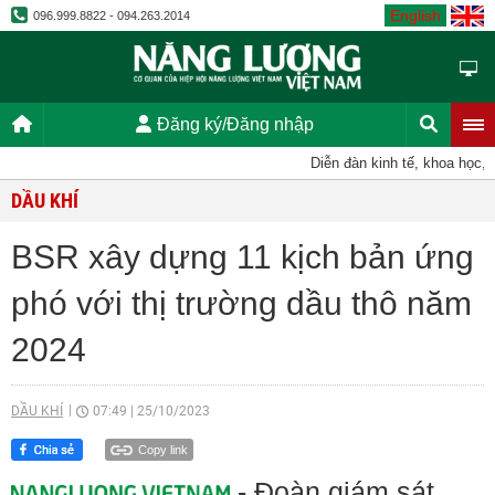
English
096.999.8822 - 094.263.2014
Đăng ký/Đăng nhập
Diễn đàn kinh tế, khoa học, kỹ t
DẦU KHÍ
BSR xây dựng 11 kịch bản ứng
phó với thị trường dầu thô năm
2024
DẦU KHÍ
07:49
|
25/10/2023
Copy link
- Đoàn giám sát