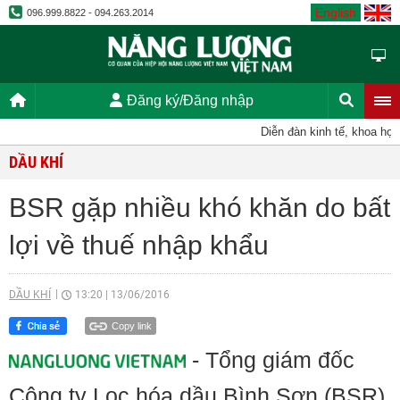
English
096.999.8822 - 094.263.2014
Đăng ký/Đăng nhập
Diễn đàn kinh tế, khoa học, 
DẦU KHÍ
BSR gặp nhiều khó khăn do bất
lợi về thuế nhập khẩu
DẦU KHÍ
13:20
|
13/06/2016
Copy link
- Tổng giám đốc
Công ty Lọc hóa dầu Bình Sơn (BSR)