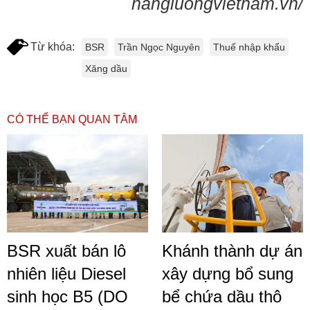
nangluongvietnam.vn/
Từ khóa:
BSR
Trần Ngọc Nguyên
Thuế nhập khẩu
Xăng dầu
CÓ THỂ BẠN QUAN TÂM
BSR xuất bán lô
Khánh thành dự án
nhiên liệu Diesel
xây dựng bổ sung
sinh học B5 (DO
bể chứa dầu thô