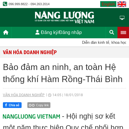
English
096.999.8822 - 094.263.2014
Đăng ký/Đăng nhập
Diễn đàn kinh tế, khoa học, kỹ 
VĂN HÓA DOANH NGHIỆP
Bảo đảm an ninh, an toàn Hệ
thống khí Hàm Rồng-Thái Bình
VĂN HÓA DOANH NGHIỆP
14:05
|
18/01/2018
Copy link
- Hội nghị sơ kết
một năm thực hiện Quy chế phối hợp