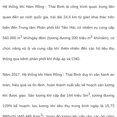
Hệ thống khí Hàm Rồng - Thái Bình là công trình quan trọng liên
quan đến an ninh quốc gia, trải dài 24,6 km từ giàn khai thác trên
biển đến Trung tâm Phân phối khí Tiền Hải, có nhiệm vụ cung cấp
3
3
560.000 m
khí/ngày đêm (tương đương 200 triệu m
khí/năm), có
chức năng xử lý và cung cấp khí thiên nhiên đến các hộ tiêu thụ
thông qua kênh phân phối khí thấp áp và CNG.
Năm 2017, Hệ thống khí Hàm Rồng - Thái Bình duy trì vận hành an
toàn, hiệu quả và ổn định, hoàn thành xuất sắc kế hoạch sản lượng
3
khí được giao. Sản lượng khí cấp đạt 144 triệu Sm
, tương đương
120% kế hoạch; lưu lượng khí tiêu thụ trung bình ngày là 15,73
3
MMscfd (445.445 Ksm
), trong đó lượng khí cấp cho các hộ công